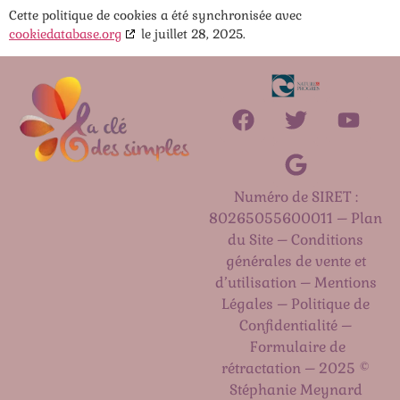
Cette politique de cookies a été synchronisée avec
cookiedatabase.org
le juillet 28, 2025.
Numéro de SIRET :
80265055600011 – Plan
du Site –
Conditions
générales de vente et
d’utilisation
–
Mentions
Légales
–
Politique de
Confidentialité
–
Formulaire de
rétractation
– 2025 ©
Stéphanie Meynard